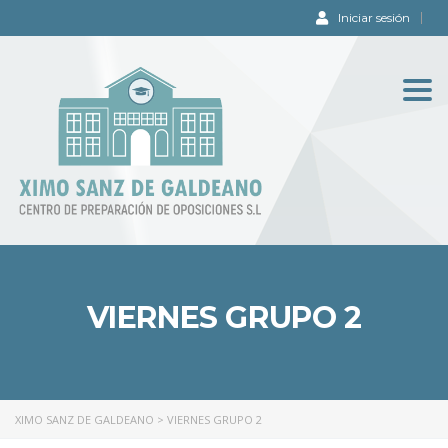
Iniciar sesión
Togg
navi
VIERNES GRUPO 2
XIMO SANZ DE GALDEANO
>
VIERNES GRUPO 2