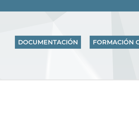
DOCUMENTACIÓN
FORMACIÓN O